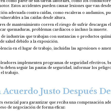
en como parte de sus tareas laborales, como los conductore
motor. Estos accidentes pueden causar lesiones que van desde
cción adecuada contra caídas, como escaleras o andamios, pu
ulnerables a las caídas desde altura.
dores de mantenimiento corren el riesgo de sufrir descargas e
car quemaduras, problemas cardíacos o incluso la muerte.
 de industrias que trabajan con sustancias o productos quím
de salud debido a la exposición.
lencia en el lugar de trabajo, incluidas las agresiones o am
mpleadores implementen programas de seguridad efectivos, b
 deben seguir las pautas de seguridad, informar los peligros
el trabajo.
n Acuerdo Justo Después De
es esencial para garantizar que reciba una compensación adec
eso de negociación de forma eficaz: