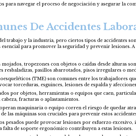
s para navegar el proceso de negociación y asegurar la com
munes De Accidentes Labora
el trabajo y la industria, pero ciertos tipos de accidentes 
sencial para promover la seguridad y prevenir lesiones. A c
mojados, tropezones con objetos o caídas desde alturas son l
s resbaladizas, pasillos abarrotados, pisos irregulares o me
oesqueléticos (TME) son comunes entre los trabajadores que r
ar torceduras, esguinces, lesiones de espalda y afecciones
ados por objetos, herramientas o equipos que caen, particu
 cabeza, fracturas o aplastamientos.
operan maquinaria o equipo corren el riesgo de quedar atra
e las máquinas son cruciales para prevenir estos accidente
os pesados puede provocar lesiones por esfuerzo excesivo, i
a falta de soporte ergonómico contribuyen a estas lesiones.