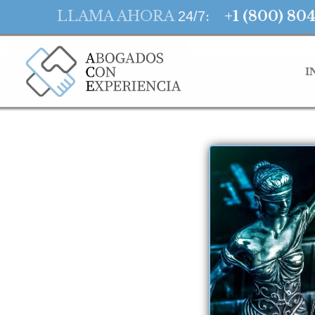
LLAMA AHORA
:
+1 (800) 80
24/7
I