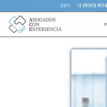
LLAMA AHORA
:
+1 (800) 80
24/7
I