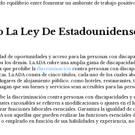
ado equilibrio entre fomentar un ambiente de trabajo positivo
o La Ley De Estadounidens
aldad de oportunidades y acceso para las personas con disca
los demás. La ADA cubre una amplia gama de discapacidades, 
es que prohíbe la
discriminación
contra personas con discapac
cas. La ADA consta de cinco títulos, cada uno de los cuales abo
gares de alojamiento público, como hoteles, restaurantes, tea
hagan que sus bienes y servicios sean accesibles para las per
be la discriminación contra personas con discapacidades y
ustes razonables se refieren a modificaciones o ajustes en el 
izar funciones laborales esenciales. Garantiza la igualdad d
DA son aquellas que pueden realizar las funciones esenciales 
 o empleado en función de sus habilidades y experiencia, no