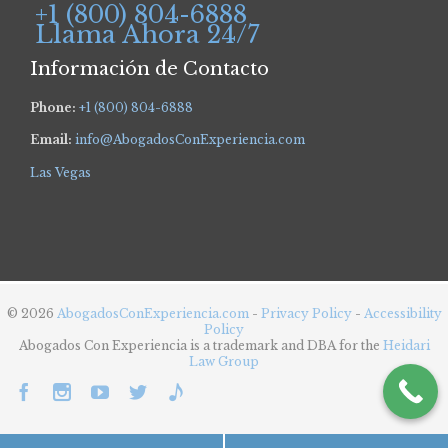
+1 (800) 804-6888
Llama Ahora 24/7
Información de Contacto
Phone:
+1 (800) 804-6888
Email:
info@AbogadosConExperiencia.com
Las Vegas
© 2026
AbogadosConExperiencia.com
-
Privacy Policy
-
Accessibility
Policy
Abogados Con Experiencia is a trademark and DBA for the
Heidari
Law Group




