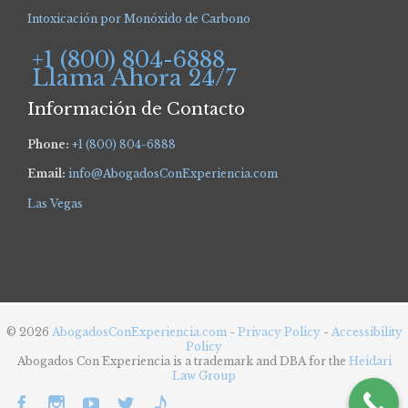
Intoxicación por Monóxido de Carbono
+1 (800) 804-6888
Llama Ahora 24/7
Información de Contacto
Phone:
+1 (800) 804-6888
Email:
info@AbogadosConExperiencia.com
Las Vegas
© 2026
AbogadosConExperiencia.com
-
Privacy Policy
-
Accessibility
Policy
Abogados Con Experiencia is a trademark and DBA for the
Heidari
Law Group




