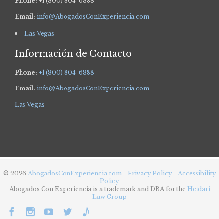
Phone:
+1 (800) 804-6888
Email:
info@AbogadosConExperiencia.com
Las Vegas
Información de Contacto
Phone:
+1 (800) 804-6888
Email:
info@AbogadosConExperiencia.com
Las Vegas
© 2026
AbogadosConExperiencia.com
-
Privacy Policy
-
Accessibility
Policy
Abogados Con Experiencia is a trademark and DBA for the
Heidari
Law Group




