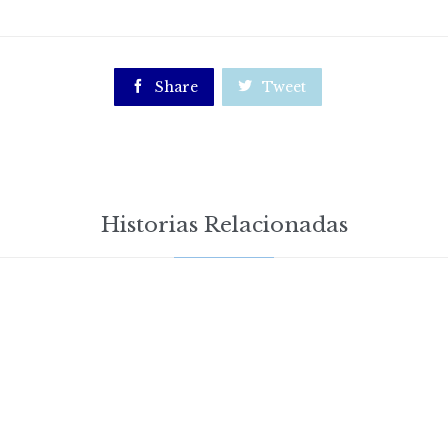

Share

Tweet
Historias Relacionadas