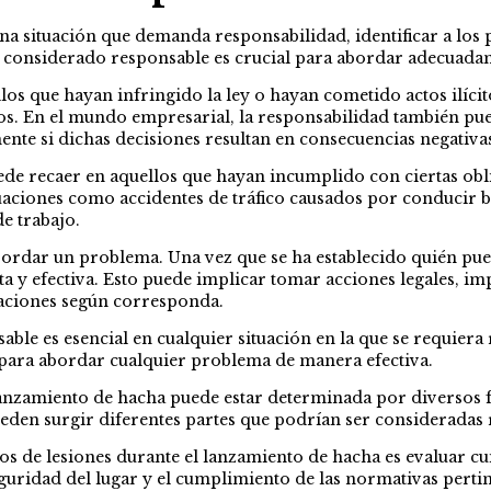
a situación que demanda responsabilidad, identificar a los 
 considerado responsable es crucial para abordar adecuada
los que hayan infringido la ley o hayan cometido actos ilícit
s. En el mundo empresarial, la responsabilidad también pue
nte si dichas decisiones resultan en consecuencias negativas
uede recaer en aquellos que hayan incumplido con ciertas ob
uaciones como accidentes de tráfico causados por conducir ba
e trabajo.
 abordar un problema. Una vez que se ha establecido quién pu
a y efectiva. Esto puede implicar tomar acciones legales, i
saciones según corresponda.
e es esencial en cualquier situación en la que se requiera r
o para abordar cualquier problema de manera efectiva.
lanzamiento de hacha puede estar determinada por diversos fa
eden surgir diferentes partes que podrían ser consideradas 
os de lesiones durante el lanzamiento de hacha es evaluar cu
eguridad del lugar y el cumplimiento de las normativas perti