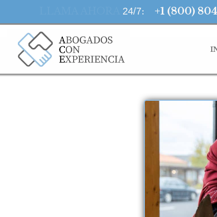
LLAMA AHORA
:
+1 (800) 80
24/7
I