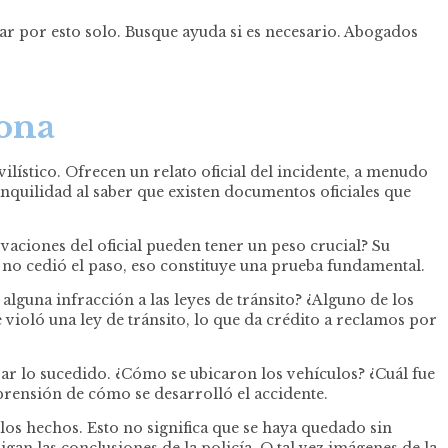
ar por esto solo. Busque ayuda si es necesario. Abogados
rona
lístico. Ofrecen un relato oficial del incidente, a menudo
nquilidad al saber que existen documentos oficiales que
rvaciones del oficial pueden tener un peso crucial? Su
 o no cedió el paso, eso constituye una prueba fundamental.
alguna infracción a las leyes de tránsito? ¿Alguno de los
e violó una ley de tránsito, lo que da crédito a reclamos por
ar lo sucedido. ¿Cómo se ubicaron los vehículos? ¿Cuál fue
mprensión de cómo se desarrolló el accidente.
 los hechos. Esto no significa que se haya quedado sin
an las conclusiones de la policía. O tal vez imágenes de la