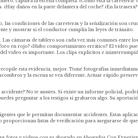
mero, captura la escena completa. ¿Cómo está la carretera? 
. ¿Hay daños en la parte delantera del coche? ¿En la trasera
 las condiciones de las carreteras y la señalización son cruci
te y mostrar si el conductor cumplía las leyes de tránsito.
. Las cámaras de tablero son cada vez más comunes entre los
áforo en rojo? ¿Hubo comportamiento errático? El vídeo pue
del video es importante. Los clips explícitos e ininterrumpi
copile esta evidencia, mejor. Tomé fotografías inmediatamen
combros y la escena se vea diferente. Actuar rápido preserva l
 accidente? No te asustes. Si existe un informe policial, pod
uedes preguntar a los testigos si grabaron algo. Su aporta
ligentes que le permitan documentar accidentes. Estas aplica
luso proporcionan listas de verificación para asegurarse de 
ta sus fotos y videos con su abogado en Abogados Con Experie