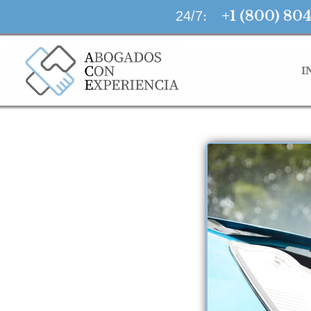
LLAMA AHORA
:
+1 (800) 80
24/7
I