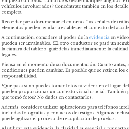
Empieza con fotos. Toma fotos desde múltiples ángulos. Pri
vehículos involucrados? Concéntrate también en los detalles
completa.
Recordar para documentar el entorno. Las señales de tráfico,
elementos pueden ayudar a establecer el contexto del acciden
A continuación, considere el poder de la
evidencia
en video
pueden ser invaluables. ¿El otro conductor se pasó un sem
la cámara del tablero, guárdelas inmediatamente: la calidad 
legales.
Piensa en el momento de su documentación. Cuanto antes, re
condiciones pueden cambiar. Es posible que se retiren los es
responsabilidad.
¿Qué pasa si no puedes tomar fotos ni videos en el lugar del
pueden proporcionar un contexto visual crucial. También p
que tomó fotos? No dudes en contactarlos.
Además, considere utilizar aplicaciones para teléfonos inte
incluidas fotografías y contactos de testigos. Algunos inc
puede agilizar el proceso de recopilación de pruebas.
Al utilizar esta evidencia, la claridad es esencial. Compar