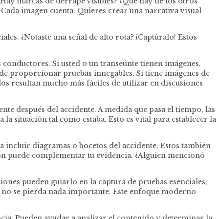
¿Hay marcas de derrape visibles? ¿Qué hay de los otros
? Cada imagen cuenta. Quieres crear una narrativa visual
ales. ¿Notaste una señal de alto rota? ¡Captúralo! Estos
 conductores. Si usted o un transeúnte tienen imágenes,
de proporcionar pruebas innegables. Si tiene imágenes de
dos resultan mucho más fáciles de utilizar en discusiones
te después del accidente. A medida que pasa el tiempo, las
a situación tal como estaba. Esto es vital para establecer la
ría incluir diagramas o bocetos del accidente. Estos también
ción puede complementar tu evidencia. ¿Alguien mencionó
ciones pueden guiarlo en la captura de pruebas esenciales,
que no se pierda nada importante. Este enfoque moderno
ncia. Pueden ayudar a analizar el contenido y determinar la