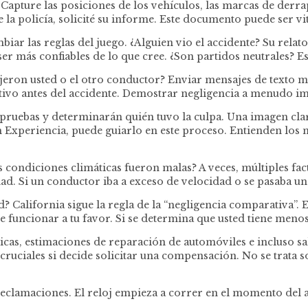
 Capture las posiciones de los vehículos, las marcas de derra
 la policía, solicité su informe. Este documento puede ser vi
mbiar las reglas del juego. ¿Alguien vio el accidente? Su re
er más confiables de lo que cree. ¿Son partidos neutrales? E
rajeron usted o el otro conductor? Enviar mensajes de texto
sitivo antes del accidente. Demostrar negligencia a menudo 
ruebas y determinarán quién tuvo la culpa. Una imagen clara 
xperiencia, puede guiarlo en este proceso. Entienden los m
as condiciones climáticas fueron malas? A veces, múltiples fa
d. Si un conductor iba a exceso de velocidad o se pasaba una 
alifornia sigue la regla de la “negligencia comparativa”. Es
 funcionar a tu favor. Si se determina que usted tiene menos
dicas, estimaciones de reparación de automóviles e incluso 
 cruciales si decide solicitar una compensación. No se trata 
 reclamaciones. El reloj empieza a correr en el momento del 