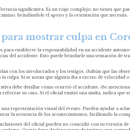
encia significativa. Es un viaje complejo; no tienes que pas
camino, brindándole el apoyo y la orientación que necesita.
s para mostrar culpa en Co
 para establecer la responsabilidad en un accidente automovi
ias del accidente. Esto puede brindarle una sensación de tra
lan con los involucrados y los testigos. ¿Sabías que las obse
o la culpa. Si se notan que alguien iba a exceso de velocidad
ativa debe detallar cómo ocurrió el accidente. ¿Se menciona 
eforzar su caso. Si el oficial emitió una multa, indica que s
 una representación visual del evento. Pueden ayudar a aclar
strar la secuencia de los acontecimientos, facilitando la co
conclusiones del oficial pueden no coincidir con su versión de
reclamo. Quizás haya declaraciones de testigos que contradig