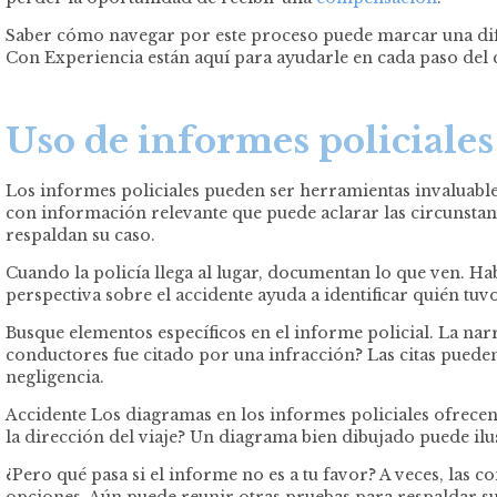
Saber cómo navegar por este proceso puede marcar una difer
Con Experiencia están aquí para ayudarle en cada paso del 
Uso de informes policiale
Los informes policiales pueden ser herramientas invaluables
con información relevante que puede aclarar las circunstanc
respaldan su caso.
Cuando la policía llega al lugar, documentan lo que ven. Hab
perspectiva sobre el accidente ayuda a identificar quién tuv
Busque elementos específicos en el informe policial. La narr
conductores fue citado por una infracción? Las citas pueden r
negligencia.
Accidente Los diagramas en los informes policiales ofrecen
la dirección del viaje? Un diagrama bien dibujado puede ilu
¿Pero qué pasa si el informe no es a tu favor? A veces, las 
opciones. Aún puede reunir otras pruebas para respaldar su 