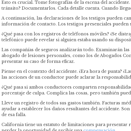
Esto es crucial. Tome fotografías de la escena del accidente.
tránsito? Documentarlos. Cada detalle cuenta. Cuando llegue
A continuación, las declaraciones de los testigos pueden ca
información de contacto. Los testigos presenciales pueden s
¿Qué pasa con los registros de teléfonos móviles? ¿Se dist
telefónico puede revelar si alguien estaba usando su dispo
Las compañías de seguros analizarán todo. Examinarán las p
abogado de lesiones personales, como los de Abogados Con E
presentar su caso de forma eficaz.
Piense en el contexto del accidente. ¿Era hora de punta? ¿L
las acciones de un conductor puede aclarar la responsabilida
¿Qué pasa si ambos conductores comparten responsabilidad? C
porcentaje de culpa. Complica las cosas, pero también puede
Lleve un registro de todos sus gastos también. Facturas mé
ayudar a establecer los daños resultantes del accidente. Son
de esa falla.
California tiene un estatuto de limitaciones para presentar
perder la oportunidad de recibir una
compensación
.