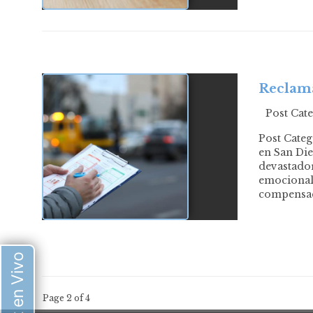
Reclama
Post Cat
Post Cate
en San Die
devastador
emocional 
compensa
Chat en Vivo
Page 2 of 4