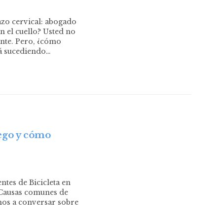
azo cervical: abogado
n el cuello? Usted no
ente. Pero, ¿cómo
á sucediendo…
ego y cómo
tes de Bicicleta en
a Causas comunes de
mos a conversar sobre