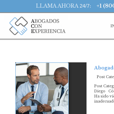
LLAMA AHORA
:
+1 (80
24/7
I
Abogado
Post Cat
Post Cate
Diego Cómo
Ha sido ví
inadecuad