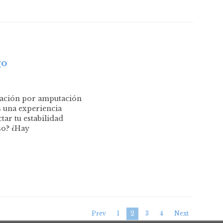
go
zación por amputación
s una experiencia
tar tu estabilidad
aso? ¿Hay
Prev
1
2
3
4
Next