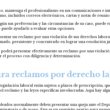
so, mantenga el profesionalismo en sus comunicaciones e int
mo, incluidos correos electrónicos, cartas y notas de reunio
gún sus preferencias y las circunstancias de su caso, puede 
o puede ayudarle a evaluar estas opciones.
ntar un reclamo por una violación de sus derechos laborale
mado, persistente y concentrado en lograr una resolución ju
a, podrá presentar efectivamente su reclamo por una violación
r el proceso con diligencia y determinación.
ara reclamos por derecho la
legislación laboral están sujetos a plazos de prescripción, qu
 del reclamo y las leyes específicas involucradas. Aquí hay a
leados normalmente deben presentar una queja ante el Depa
minatoria o de acoso. Este es un requisito previo para prese