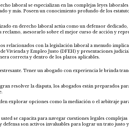
cho laboral se especializan en las complejas leyes laborales d
ficado y más. Poseen un conocimiento profundo de los estatuto
izado en derecho laboral actúa como un defensor dedicado, 
u reclamo, asesorarlo sobre el mejor curso de acción y repres
os relacionados con la legislación laboral a menudo implic
 de Vivienda y Empleo Justo (DFEH) y presentaciones judic
ra correcta y dentro de los plazos aplicables.
 estresante. Tener un abogado con experiencia le brinda tran
ogran resolver la disputa, los abogados están preparados para
e.
en explorar opciones como la mediación o el arbitraje para 
 usted se capacita para navegar cuestiones legales complejas 
ia y defensa son activos invaluables para lograr un trato justo