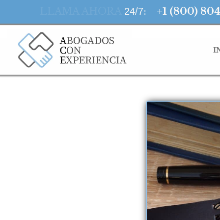
LLAMA AHORA
:
+1 (800) 80
24/7
I