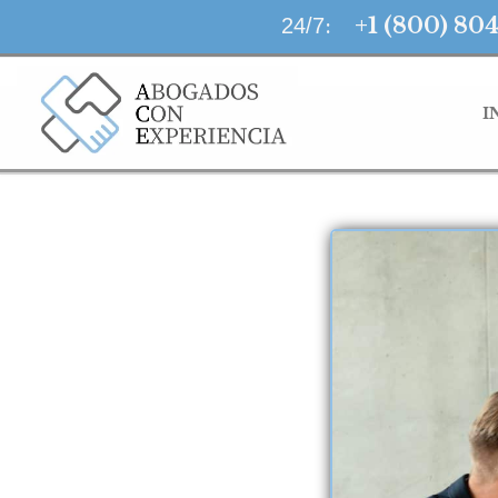
LLAMA AHORA
:
+1 (800) 80
24/7
I