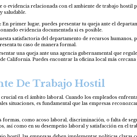
o evidencia relacionada con el ambiente de trabajo hostil 
y saludable.
:
En primer lugar, puedes presentar tu queja ante el depart
ionando evidencia documentada si es posible.
uesta satisfactoria del departamento de recursos humanos, pue
presenta tu caso de manera formal.
sentar una queja ante una agencia gubernamental que regule 
e California. Puedes encontrar la oficina local más cercana 
e De Trabajo Hostil
 crucial en el ámbito laboral. Cuando los empleados enfrent
 tales situaciones, es fundamental que las empresas reconozc
as formas, como acoso laboral, discriminación, o falta de se
os, así como en su desempeño laboral y satisfacción en el tra
jo hostil, las empresas deben implementar políticas claras 