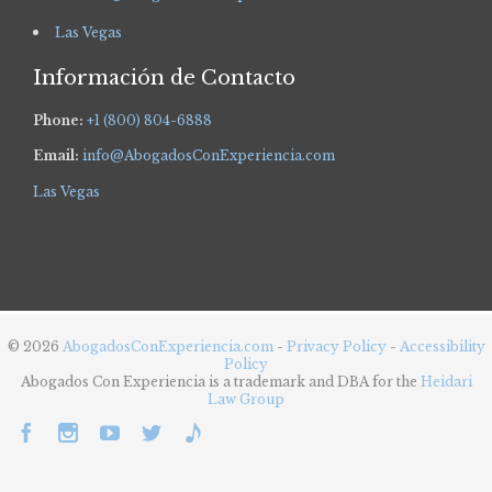
Las Vegas
Información de Contacto
Phone:
+1 (800) 804-6888
Email:
info@AbogadosConExperiencia.com
Las Vegas
© 2026
AbogadosConExperiencia.com
-
Privacy Policy
-
Accessibility
Policy
Abogados Con Experiencia is a trademark and DBA for the
Heidari
Law Group




