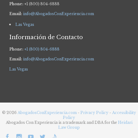
Phone:
+1 (800) 804-6888
Email:
info@AbogadosConExperiencia.com
Las Vegas
Información de Contacto
Phone:
+1 (800) 804-6888
Email:
info@AbogadosConExperiencia.com
Las Vegas
© 2026
AbogadosConExperiencia.com
-
Privacy Policy
-
Accessibility
Policy
Abogados Con Experiencia is a trademark and DBA for the
Heidari
Law Group




