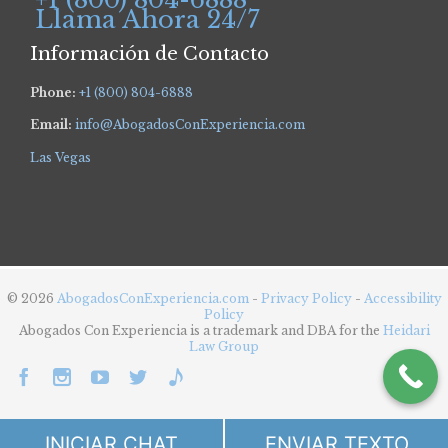
Llama Ahora 24/7
Información de Contacto
Phone:
+1 (800) 804-6888
Email:
info@AbogadosConExperiencia.com
Las Vegas
© 2026
AbogadosConExperiencia.com
-
Privacy Policy
-
Accessibility
Policy
Abogados Con Experiencia is a trademark and DBA for the
Heidari
Law Group





INICIAR CHAT
ENVIAR TEXTO